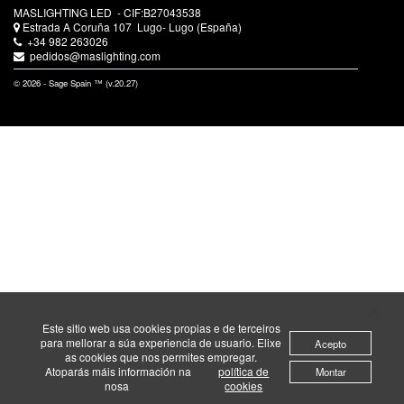
MASLIGHTING LED
- CIF:B27043538
Estrada A Coruña 107
Lugo-
Lugo
(España)
+34 982 263026
pedidos@maslighting.com
© 2026 - Sage Spain ™ (v.20.27)
Este sitio web usa cookies propias e de terceiros
para mellorar a súa experiencia de usuario. Elixe
Acepto
as cookies que nos permites empregar.
Atoparás máis información na
política de
Montar
nosa
cookies