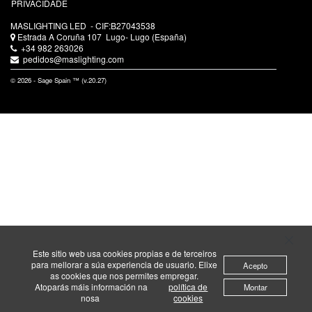
PRIVACIDADE
MASLIGHTING LED
- CIF:B27043538
Estrada A Coruña 107
Lugo-
Lugo
(España)
+34 982 263026
pedidos@maslighting.com
© 2026 - Sage Spain ™ (v.20.27)
Este sitio web usa cookies propias e de terceiros
para mellorar a súa experiencia de usuario. Elixe
Acepto
as cookies que nos permites empregar.
Atoparás máis información na
política de
Montar
nosa
cookies