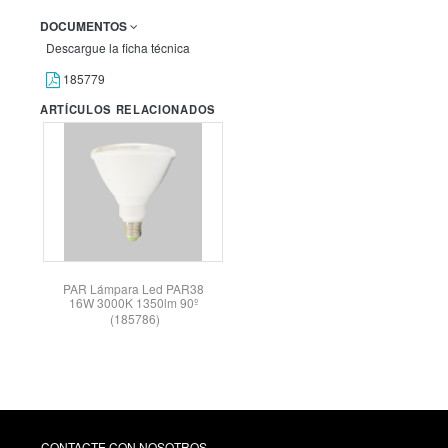
DOCUMENTOS
Descargue la ficha técnica
185779
ARTÍCULOS RELACIONADOS
PAR Lámpara Led PAR38
16W 3000K 1350lm 90º
(185786)
CONTACTE CON NOSOTROS