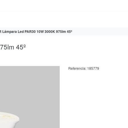
 Lámpara Led PAR30 10W 3000K 975lm 45º
75lm 45º
Referencia:
185779