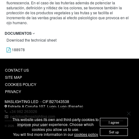
fluorescencia. En el caso de las fruterías además de potenciar la
saturación, definición y nitidez de los colores, se favorece también la
protección de los productos vegetales y las frutas y se facilita el
incremento de las ventas gracias al efecto psicológico que provoca en el
ojo humano.
DOCUMENTOS
Download the technical sheet
188978
CONTACT US
SITE MAP
COOKIES POLICY
PRIVACY
MASLIGHTING LED
- CIF:B27043538
Estrada A Coruña 107
Lugo-
Lugo
(España)
+34 982 263026
pedidos@maslighting.com
This website uses its own and third-party cookies to
I agree
improve your user experience. Choose which
© 2026 - Sage Spain ™ (v.20.27)
cookies you allow us to use.
Set up
You will find more information in our
cookies policy