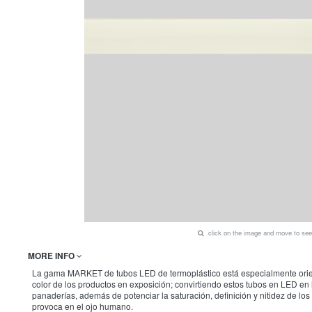
click on the image and move to s
MORE INFO
La gama MARKET de tubos LED de termoplástico está especialmente orienta
color de los productos en exposición; convirtiendo estos tubos en LED en l
panaderías, además de potenciar la saturación, definición y nitidez de los 
provoca en el ojo humano.