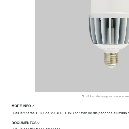
click on the image and move to s
MORE INFO
Las lámparas TERA de MASLIGHTING constan de disipador de aluminio de al
DOCUMENTOS
Download the technical sheet