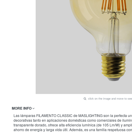
click on the image and move to s
MORE INFO
Las lámparas FILAMENTO CLASSIC de MASLIGHTING son la perfecta unión en
decorativas tanto en aplicaciones domésticas como comerciales de ilumi
transparente dorado, ofrece alta eficiencia lumínica (de 105 Lm/W) y a
ahorro de energía y larga vida útil. Además, es una familia respetuosa c