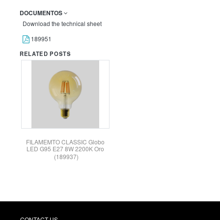
DOCUMENTOS
Download the technical sheet
189951
RELATED POSTS
FILAMEMTO CLASSIC Globo
LED G95 E27 8W 2200K Oro
(189937)
CONTACT US