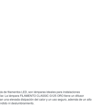
a de filamentos LED, son lámparas ideales para instalaciones
instalar. La lámpara FILAMENTO CLASSIC G125 ORO tiene un difusor
n una elevada disipación del calor y un uso seguro, además de un alto
cendido ni deslumbramiento.